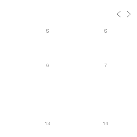
S
S
6
7
13
14