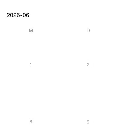
M
D
1
2
8
9