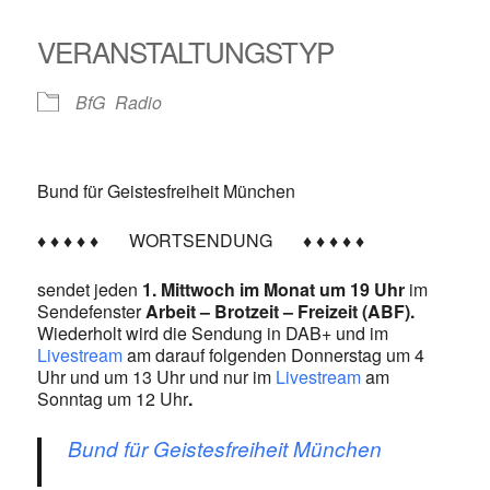
ICS herunterladen
Google Kalender
iCalendar
Office 365
Outlook Live
VERANSTALTUNGSTYP
BfG
Radio
Bund für Geistesfreiheit München
♦ ♦ ♦ ♦ ♦
WORTSENDUNG
♦ ♦ ♦ ♦ ♦
sendet jeden
1. Mittwoch im Monat um 19
Uhr
im
Sendefenster
Arbeit – Brotzeit – Freizeit (ABF).
Wiederholt wird die Sendung in DAB+ und im
Livestream
am darauf folgenden Donnerstag um 4
Uhr und um 13 Uhr und nur im
Livestream
am
Sonntag um 12 Uhr
.
Bund für Geistesfreiheit München