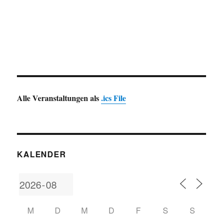
Alle Veranstaltungen als
.ics File
KALENDER
M
D
M
D
F
S
S