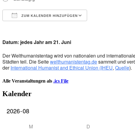
ZUM KALENDER HINZUFÜGEN
ICS herunterladen
Google Kalender
iCalendar
Office 365
Outlook Live
Datum: jedes Jahr am 21. Juni
Der Welthumanistentag wird von nationalen und internation
Städten teil. Die Seite
welthumanistentag.de
sammelt und veröf
der
International Humanist and Ethical Union (IHEU
,
Quelle
).
Alle Veranstaltungen als
.ics File
Kalender
M
D