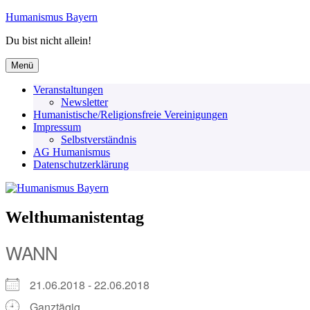
Zum
Humanismus Bayern
Inhalt
Du bist nicht allein!
springen
Menü
Veranstaltungen
Newsletter
Humanistische/Religionsfreie Vereinigungen
Impressum
Selbstverständnis
AG Humanismus
Datenschutzerklärung
Welthumanistentag
WANN
21.06.2018 - 22.06.2018
Ganztägig