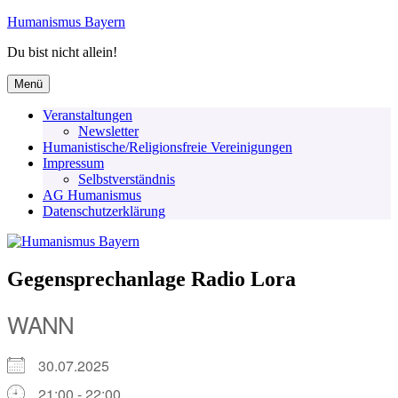
Zum
Humanismus Bayern
Inhalt
Du bist nicht allein!
springen
Menü
Veranstaltungen
Newsletter
Humanistische/Religionsfreie Vereinigungen
Impressum
Selbstverständnis
AG Humanismus
Datenschutzerklärung
Gegensprechanlage Radio Lora
WANN
30.07.2025
21:00 - 22:00