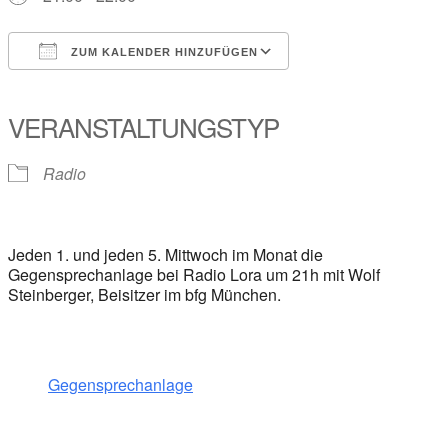
ZUM KALENDER HINZUFÜGEN
ICS herunterladen
Google Kalender
iCalendar
Office 365
Outlook Live
VERANSTALTUNGSTYP
Radio
Jeden 1. und jeden 5. Mittwoch im Monat die
Gegensprechanlage bei Radio Lora um 21h mit Wolf
Steinberger, Beisitzer im bfg München.
Gegensprechanlage