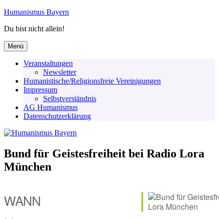
Zum
Humanismus Bayern
Inhalt
Du bist nicht allein!
springen
Menü
Veranstaltungen
Newsletter
Humanistische/Religionsfreie Vereinigungen
Impressum
Selbstverständnis
AG Humanismus
Datenschutzerklärung
Bund für Geistesfreiheit bei Radio Lora
München
WANN