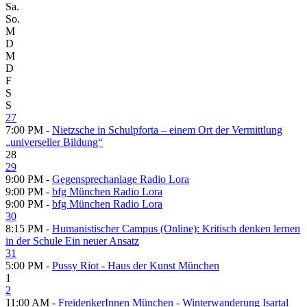
Sa.
So.
M
D
M
D
F
S
S
27
7:00 PM -
Nietzsche in Schulpforta – einem Ort der Vermittlung
„universeller Bildung“
28
29
9:00 PM -
Gegensprechanlage Radio Lora
9:00 PM -
bfg München Radio Lora
9:00 PM -
bfg München Radio Lora
30
8:15 PM -
Humanistischer Campus (Online): Kritisch denken lernen
in der Schule Ein neuer Ansatz
31
5:00 PM -
Pussy Riot - Haus der Kunst München
1
2
11:00 AM -
FreidenkerInnen München - Winterwanderung Isartal