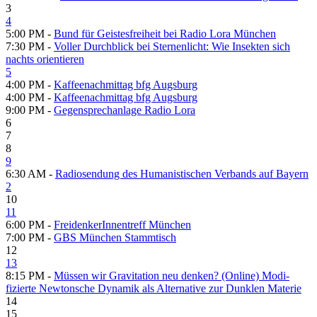
3
4
5:00 PM -
Bund für Geistesfreiheit bei Radio Lora München
7:30 PM -
Voller Durch­blick bei Sternen­licht: Wie Insekten sich
nachts orientieren
5
4:00 PM -
Kaffeenachmittag bfg Augsburg
4:00 PM -
Kaffeenachmittag bfg Augsburg
9:00 PM -
Gegensprechanlage Radio Lora
6
7
8
9
6:30 AM -
Radiosendung des Humanistischen Verbands auf Bayern
2
10
11
6:00 PM -
FreidenkerInnentreff München
7:00 PM -
GBS München Stammtisch
12
13
8:15 PM -
Müssen wir Gravi­tation neu denken? (Online) Modi­
fizierte Newton­sche Dynamik als Alter­native zur Dunklen Materie
14
15