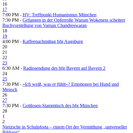
16
17
7:00 PM -
HV: Treffpunkt Humanismus München
7:30 PM -
Gefangen in der Opfer­rolle Warum Woke­ness scheitert
Buchvorstellung von Varnan Chandreswaran
18
19
4:00 PM -
Kaffeenachmittag bfg Augsburg
20
21
22
23
6:30 AM -
Radiosendung des bfg Bayern auf Bayern 2
24
25
7:30 PM -
»Ich weiß, was er fühlt«? Emotionen bei Hund und
Mensch
26
27
7:30 PM -
Gottlosen-Stammtisch des bfg München
28
1
2
Nietzsche in Schulpforta – einem Ort der Vermittlung „universeller
Bildung“