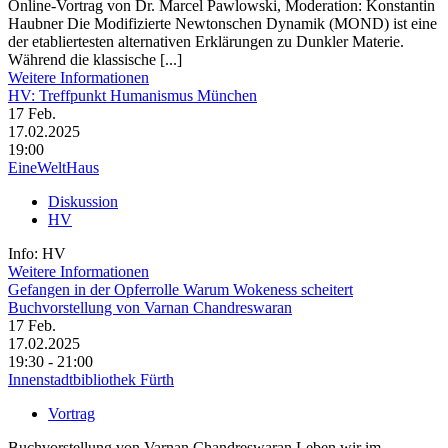
Online-Vortrag von Dr. Marcel Pawlowski, Moderation: Konstantin
Haubner Die Modifizierte Newtonschen Dynamik (MOND) ist eine
der etabliertesten alternativen Erklärungen zu Dunkler Materie.
Während die klassische [...]
Weitere Informationen
HV: Treffpunkt Humanismus München
17
Feb.
17.02.2025
19:00
EineWeltHaus
Diskussion
HV
Info: HV
Weitere Informationen
Gefangen in der Opfer­rolle Warum Woke­ness scheitert
Buchvorstellung von Varnan Chandreswaran
17
Feb.
17.02.2025
19:30 - 21:00
Innenstadtbibliothek Fürth
Vortrag
Buchvorstellung von Varnan Chandreswaran Leben wir im