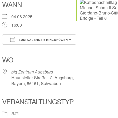
WANN
04.06.2025
16:00
ZUM KALENDER HINZUFÜGEN
ICS herunterladen
Google Kalender
iCalendar
Office 365
Outlook Live
WO
bfg Zentrum Augsburg
Haunstetter Straße 12, Augsburg,
Bayern, 86161, Schwaben
VERANSTALTUNGSTYP
BfG