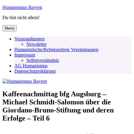
Zum
Humanismus Bayern
Inhalt
Du bist nicht allein!
springen
Menü
Veranstaltungen
Newsletter
Humanistische/Religionsfreie Vereinigungen
Impressum
Selbstverständnis
AG Humanismus
Datenschutzerklärung
Kaffeenachmittag bfg Augsburg –
Michael Schmidt-Salomon über die
Giordano-Bruno-Stiftung und deren
Erfolge – Teil 6