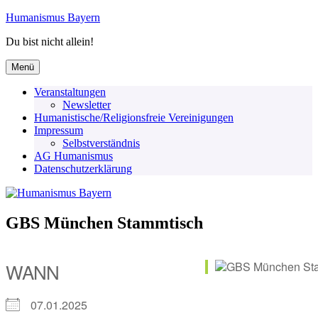
Zum
Humanismus Bayern
Inhalt
Du bist nicht allein!
springen
Menü
Veranstaltungen
Newsletter
Humanistische/Religionsfreie Vereinigungen
Impressum
Selbstverständnis
AG Humanismus
Datenschutzerklärung
GBS München Stammtisch
WANN
07.01.2025