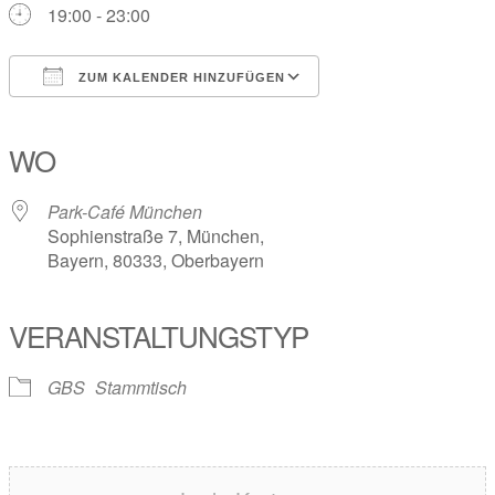
19:00 - 23:00
ZUM KALENDER HINZUFÜGEN
ICS herunterladen
Google Kalender
iCalendar
Office 365
Outlook Live
WO
Park-Café München
Sophienstraße 7, München,
Bayern, 80333, Oberbayern
VERANSTALTUNGSTYP
GBS
Stammtisch