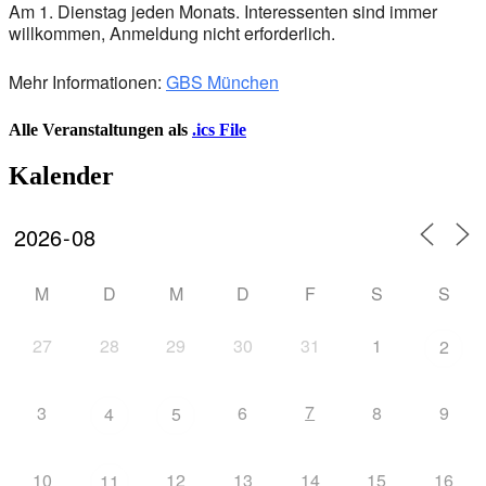
Am 1. Dienstag jeden Monats. Interessenten sind immer
willkommen, Anmeldung nicht erforderlich.
Mehr Informationen:
GBS München
Alle Veranstaltungen als
.ics File
Kalender
M
D
M
D
F
S
S
27
28
29
30
31
1
2
7
3
6
8
9
4
5
10
12
13
14
15
16
11