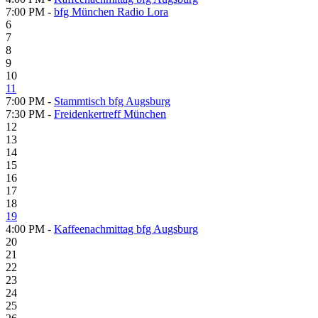
7:00 PM -
bfg München Radio Lora
6
7
8
9
10
11
7:00 PM -
Stammtisch bfg Augsburg
7:30 PM -
Freidenkertreff München
12
13
14
15
16
17
18
19
4:00 PM -
Kaffeenachmittag bfg Augsburg
20
21
22
23
24
25