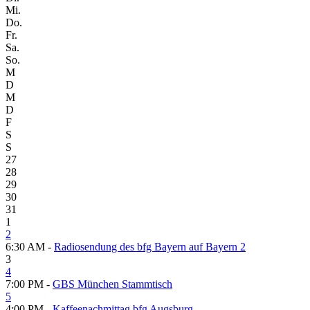
Mi.
Do.
Fr.
Sa.
So.
M
D
M
D
F
S
S
27
28
29
30
31
1
2
6:30 AM -
Radiosendung des bfg Bayern auf Bayern 2
3
4
7:00 PM -
GBS München Stammtisch
5
4:00 PM -
Kaffeenachmittag bfg Augsburg