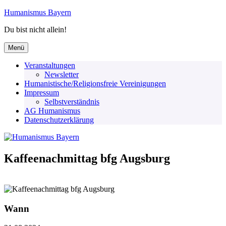
Zum
Humanismus Bayern
Inhalt
Du bist nicht allein!
springen
Menü
Veranstaltungen
Newsletter
Humanistische/Religionsfreie Vereinigungen
Impressum
Selbstverständnis
AG Humanismus
Datenschutzerklärung
Kaffeenachmittag bfg Augsburg
Wann