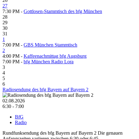
26
27
7:30 PM -
Gottlosen-Stammtisch des bfg München
28
29
30
31
1
7:00 PM -
GBS München Stammtisch
2
4:00 PM -
Kaffeenachmittag bfg Augsburg
7:00 PM -
bfg München Radio Lora
3
4
5
6
Radiosendung des bfg Bayern auf Bayern 2
02.08.2026
6:30 - 7:00
BfG
Radio
Rundfunksendung des bfg Bayern auf Bayern 2 Die genauen
Anfangszeiten variieren zwischen 6:30 oder 6:45.